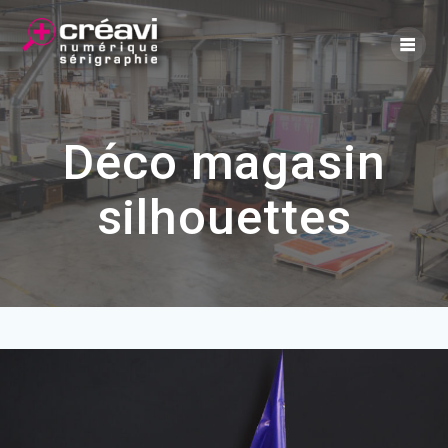
Skip
to
content
Déco magasin
silhouettes